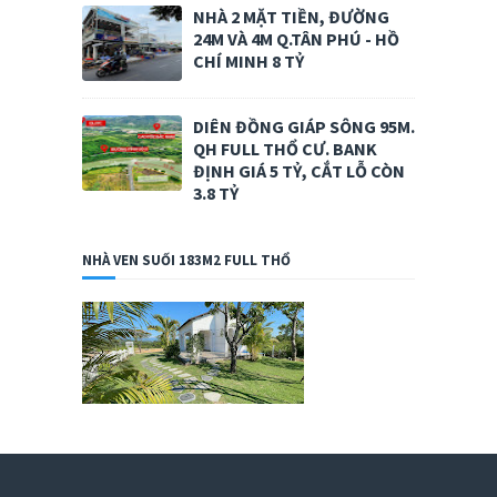
NHÀ 2 MẶT TIỀN, ĐƯỜNG
24M VÀ 4M Q.TÂN PHÚ - HỒ
CHÍ MINH 8 TỶ
DIÊN ĐỒNG GIÁP SÔNG 95M.
QH FULL THỔ CƯ. BANK
ĐỊNH GIÁ 5 TỶ, CẮT LỖ CÒN
3.8 TỶ
NHÀ VEN SUỐI 183M2 FULL THỔ