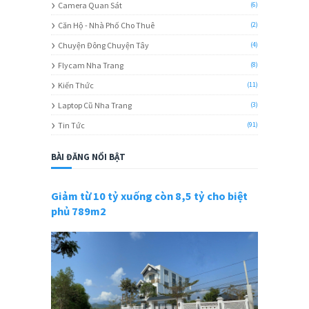
Camera Quan Sát
(6)
Căn Hộ - Nhà Phố Cho Thuê
(2)
Chuyện Đông Chuyện Tây
(4)
Flycam Nha Trang
(8)
Kiến Thức
(11)
Laptop Cũ Nha Trang
(3)
Tin Tức
(91)
BÀI ĐĂNG NỔI BẬT
Giảm từ 10 tỷ xuống còn 8,5 tỷ cho biệt
phủ 789m2