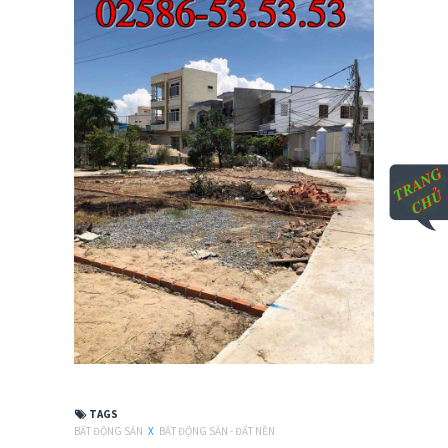
TAGS
BẤT ĐỘNG SẢN
X
BẤT ĐỘNG SẢN - ĐẤT NỀN