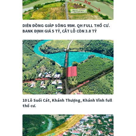
DIÊN ĐỒNG GIÁP SÔNG 95M. QH FULL THỔ CƯ.
BANK ĐỊNH GIÁ 5 TỶ, CẮT LỖ CÒN 3.8 TỶ
10 Lô Suối Cát, Khánh Thượng, Khánh Vĩnh full
thổ cư.