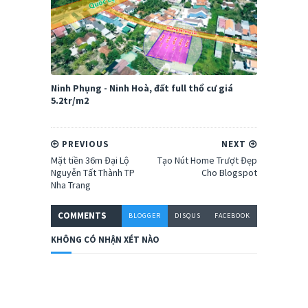
Ninh Phụng - Ninh Hoà, đất full thổ cư giá
5.2tr/m2
PREVIOUS
NEXT
Mặt tiền 36m Đại Lộ
Tạo Nút Home Trượt Đẹp
Nguyễn Tất Thành TP
Cho Blogspot
Nha Trang
COMMENT
S
BLOGGER
DISQUS
FACEBOOK
KHÔNG CÓ NHẬN XÉT NÀO