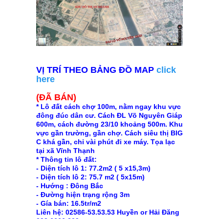
VỊ TRÍ THEO BẢNG ĐỒ MAP
click
here
(ĐÃ BÁN)
* Lô đất cách chợ 100m, nằm ngay khu vực
đông đúc dân cư. Cách ĐL Võ Nguyên Giáp
600m, cách đường 23/10 khoảng 500m. Khu
vực gần trường, gần chợ. Cách siêu thị BIG
C khá gần, chỉ vài phút đi xe máy. Tọa lạc
tại xã Vĩnh Thạnh
* Thông tin lô đất:
- Diện tích lô 1: 77.2m2 ( 5 x15,3m)
- Diện tích lô 2: 75.7 m2 ( 5x15m)
- Hướng : Đông Bắc
- Đường hiện trạng rộng 3m
- Gía bán: 16.5tr/m2
Liên hệ: 02586-53.53.53 Huyền or Hải Đăng