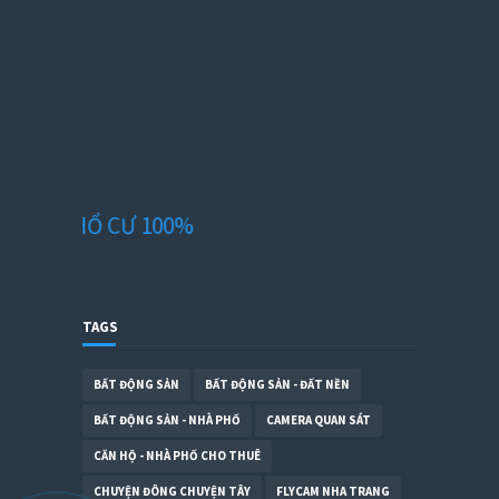
THỔ CƯ 100%
TAGS
BẤT ĐỘNG SẢN
BẤT ĐỘNG SẢN - ĐẤT NỀN
BẤT ĐỘNG SẢN - NHÀ PHỐ
CAMERA QUAN SÁT
CĂN HỘ - NHÀ PHỐ CHO THUÊ
CHUYỆN ĐÔNG CHUYỆN TÂY
FLYCAM NHA TRANG