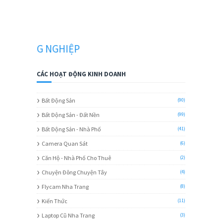
ÔNG NGHIỆP
CÁC HOẠT ĐỘNG KINH DOANH
Bất Động Sản
(90)
Bất Động Sản - Đất Nền
(99)
Bất Động Sản - Nhà Phố
(41)
Camera Quan Sát
(6)
Căn Hộ - Nhà Phố Cho Thuê
(2)
Chuyện Đông Chuyện Tây
(4)
Flycam Nha Trang
(8)
Kiến Thức
(11)
Laptop Cũ Nha Trang
(3)