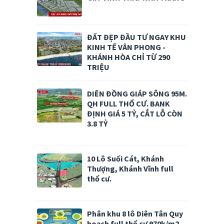
ĐẤT ĐẸP ĐẦU TƯ NGAY KHU
KINH TẾ VÂN PHONG -
KHÁNH HÒA CHỈ TỪ 290
TRIỆU
DIÊN ĐỒNG GIÁP SÔNG 95M.
QH FULL THỔ CƯ. BANK
ĐỊNH GIÁ 5 TỶ, CẮT LỖ CÒN
3.8 TỶ
10 Lô Suối Cát, Khánh
Thượng, Khánh Vĩnh full
thổ cư.
Phân khu 8 lô Diên Tân Quy
hoạch full thổ cư 970k/m2