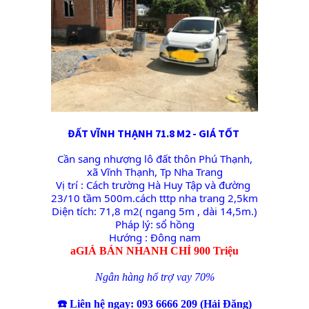
ĐẤT VĨNH THẠNH 71.8 M2 - GIÁ TỐT 
Cần sang nhượng lô đất thôn Phú Thạnh, 
xã Vĩnh Thạnh, Tp Nha Trang
Vị trí : Cách trường Hà Huy Tập và đường 
23/10 tầm 500m.cách tttp nha trang 2,5km

Diện tích: 71,8 m2( ngang 5m , dài 14,5m.)

Pháp lý: sổ hồng

Hướng : Đông nam
a
G
IÁ BÁN NHANH CHỈ 900 Triệu
Ngân hàng hổ trợ vay 70%
☎️
Liên hệ ngay: 093 6666 209 (Hải Đăng)