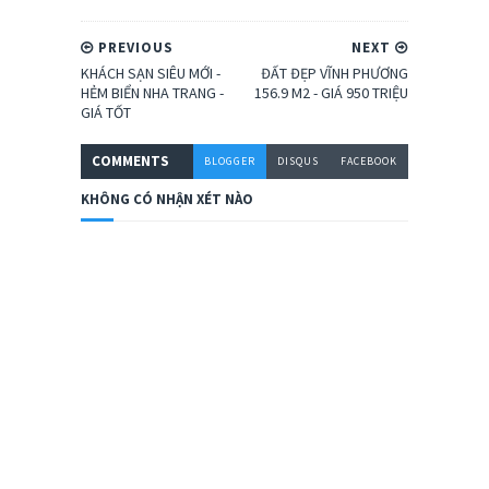
PREVIOUS
NEXT
KHÁCH SẠN SIÊU MỚI -
ĐẤT ĐẸP VĨNH PHƯƠNG
HẺM BIỂN NHA TRANG -
156.9 M2 - GIÁ 950 TRIỆU
GIÁ TỐT
COMMENT
S
BLOGGER
DISQUS
FACEBOOK
KHÔNG CÓ NHẬN XÉT NÀO