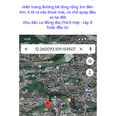
Hiện trạng đường bê tông rộng 3m đến 
4m, ô tô ra vào thoải mái, có chổ quay đầu 
xe tại đất.
Khu dân cư đông đúc,Thích hợp : xây ở 
hoặc đầu tư.