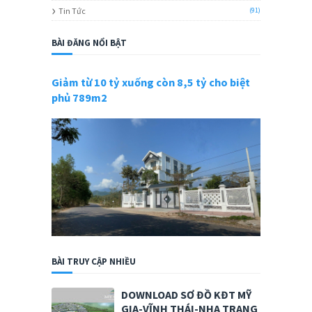
Tin Tức
(91)
BÀI ĐĂNG NỔI BẬT
Giảm từ 10 tỷ xuống còn 8,5 tỷ cho biệt
phủ 789m2
BÀI TRUY CẬP NHIỀU
DOWNLOAD SƠ ĐỒ KĐT MỸ
GIA-VĨNH THÁI-NHA TRANG