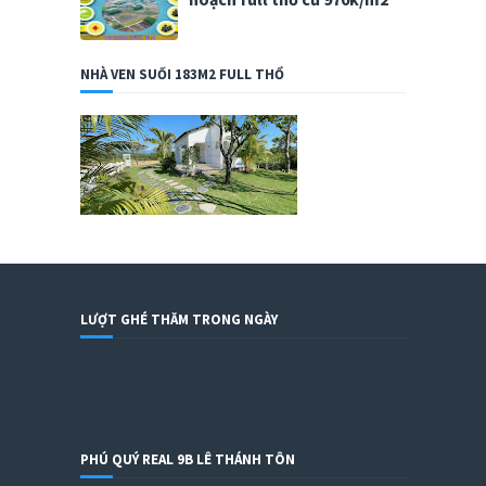
NHÀ VEN SUỐI 183M2 FULL THỔ
LƯỢT GHÉ THĂM TRONG NGÀY
PHÚ QUÝ REAL 9B LÊ THÁNH TÔN