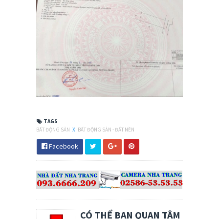
TAGS
BẤT ĐỘNG SẢN
X
BẤT ĐỘNG SẢN - ĐẤT NỀN
Facebook
CÓ THỂ BẠN QUAN TÂM