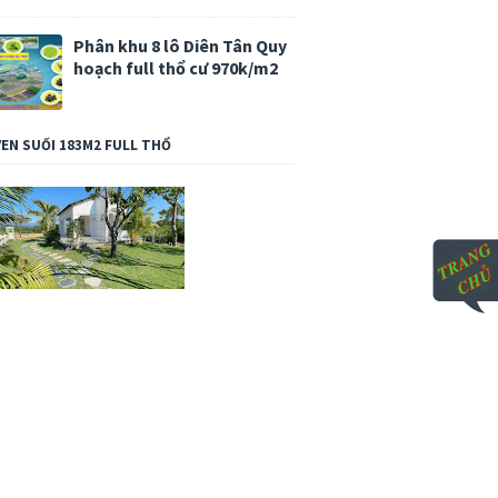
Phân khu 8 lô Diên Tân Quy
hoạch full thổ cư 970k/m2
VEN SUỐI 183M2 FULL THỔ