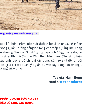
am gia động thổ dự án đường D30.
h các hệ thống gồm: nền mặt đường bê tông nhựa, hệ thống
t sông Quán Trường bằng bê tông cốt thép dự ứng lực. Tổng
ự án khoảng 3ha, có 83 trường hợp bị ảnh hưởng, trong đó, có
nh cư tại Khu tái định cư Vĩnh Thái. Tổng mức đầu tư dự kiến
ủa tỉnh, trong đó chi phí xây dựng gần 80,7 tỷ đồng; bồi
òn lại là chi phí quản lý dự án, tư vấn xây dựng, dự phòng...
ác cuối năm 2021.
Tác giả: Mạnh Hùng
Nguồn:
BaoKhanhHoa
 PHẨM QUANH ĐƯỜNG D30
 ĐỀU CÓ LINK GIỎ HÀNG