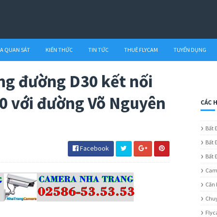
A QUAN SÁT
KIẾN THỨC
TIN TỨC
THUÊ FLYCAM
TUYỂN DỤNG
ng đường D30 kết nối
0 với đường Võ Nguyên
CÁC 
Bất 
Bất 
Facebook
Bất 
Cam
Căn 
Chuy
Flyc