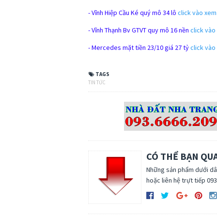
- Vĩnh Hiệp Cầu Ké quý mô 34 lô
click vào xem
- Vĩnh Thạnh Bv GTVT quy mô 16 nền
click và
- Mercedes mặt tiền 23/10 giá 27 tỷ
click và
TAGS
TIN TỨC
CÓ THỂ BẠN QU
Những sản phẩm dưới dâ
hoặc liên hệ trựt tiếp 09