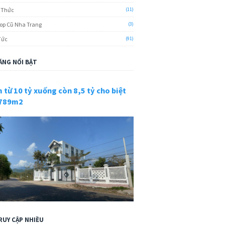
 Thức
(11)
op Cũ Nha Trang
(3)
Tức
(91)
ĂNG NỔI BẬT
 từ 10 tỷ xuống còn 8,5 tỷ cho biệt
 789m2
RUY CẬP NHIỀU