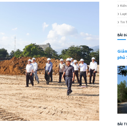
Kiến
Lapt
Tin 
BÀI Đ
Giảm
phủ
BÀI T