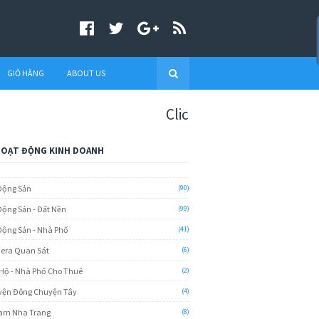
GIỎ HÀNG
ABOUT US
Click:
CHUYỂN NHƯỢNG DỰ ÁN B
HOẠT ĐỘNG KINH DOANH
Động Sản
(90)
Động Sản - Đất Nền
(99)
Động Sản - Nhà Phố
(41)
era Quan Sát
(6)
Hộ - Nhà Phố Cho Thuê
(2)
ện Đông Chuyện Tây
(4)
am Nha Trang
(8)