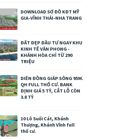
DOWNLOAD SƠ ĐỒ KĐT MỸ
GIA-VĨNH THÁI-NHA TRANG
ĐẤT ĐẸP ĐẦU TƯ NGAY KHU
KINH TẾ VÂN PHONG -
KHÁNH HÒA CHỈ TỪ 290
TRIỆU
DIÊN ĐỒNG GIÁP SÔNG 95M.
QH FULL THỔ CƯ. BANK
ĐỊNH GIÁ 5 TỶ, CẮT LỖ CÒN
3.8 TỶ
10 Lô Suối Cát, Khánh
Thượng, Khánh Vĩnh full
thổ cư.