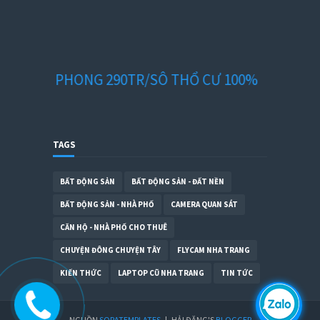
 VÂN PHONG 290TR/SÔ THỔ CƯ 100%
TAGS
BẤT ĐỘNG SẢN
BẤT ĐỘNG SẢN - ĐẤT NỀN
BẤT ĐỘNG SẢN - NHÀ PHỐ
CAMERA QUAN SÁT
CĂN HỘ - NHÀ PHỐ CHO THUÊ
CHUYỆN ĐÔNG CHUYỆN TÂY
FLYCAM NHA TRANG
KIẾN THỨC
LAPTOP CŨ NHA TRANG
TIN TỨC
NGUỒN
SORATEMPLATES
-|- HẢI ĐĂNG'S
BLOGGER