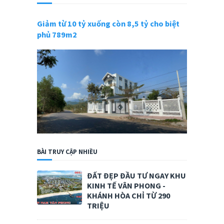
Giảm từ 10 tỷ xuống còn 8,5 tỷ cho biệt
phủ 789m2
BÀI TRUY CẬP NHIỀU
ĐẤT ĐẸP ĐẦU TƯ NGAY KHU
KINH TẾ VÂN PHONG -
KHÁNH HÒA CHỈ TỪ 290
TRIỆU