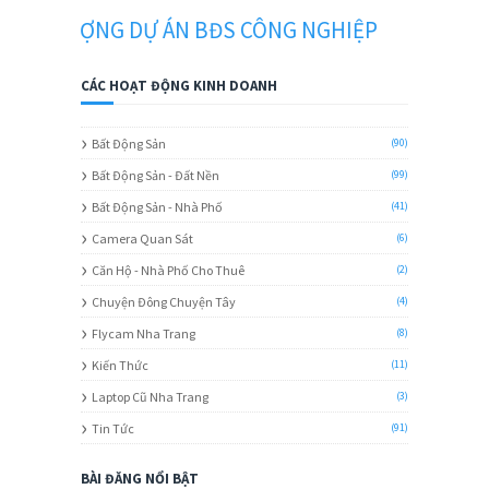
NHƯỢNG DỰ ÁN BĐS CÔNG NGHIỆP
CÁC HOẠT ĐỘNG KINH DOANH
Bất Động Sản
(90)
Bất Động Sản - Đất Nền
(99)
Bất Động Sản - Nhà Phố
(41)
Camera Quan Sát
(6)
Căn Hộ - Nhà Phố Cho Thuê
(2)
Chuyện Đông Chuyện Tây
(4)
Flycam Nha Trang
(8)
Kiến Thức
(11)
Laptop Cũ Nha Trang
(3)
Tin Tức
(91)
BÀI ĐĂNG NỔI BẬT