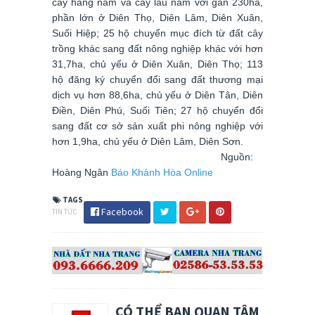
cây hàng năm và cây lâu năm với gần 230ha,
phần lớn ở Diên Thọ, Diên Lâm, Diên Xuân,
Suối Hiệp; 25 hộ chuyển mục đích từ đất cây
trồng khác sang đất nông nghiệp khác với hơn
31,7ha, chủ yếu ở Diên Xuân, Diên Thọ; 113
hộ đăng ký chuyển đổi sang đất thương mại
dịch vụ hơn 88,6ha, chủ yếu ở Diên Tân, Diên
Điền, Diên Phú, Suối Tiên; 27 hộ chuyển đổi
sang đất cơ sở sản xuất phi nông nghiệp với
hơn 1,9ha, chủ yếu ở Diên Lâm, Diên Sơn.
Ngu
ồn:
Ho
àng Ngân
Báo Khánh Hòa Online
TAGS
Facebook
TIN TỨC
CÓ THỂ BẠN QUAN TÂM