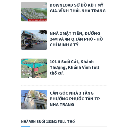
DOWNLOAD SƠ ĐỒ KĐT MỸ
GIA-VĨNH THÁI-NHA TRANG
NHÀ 2 MẶT TIỀN, ĐƯỜNG
24M VÀ 4M Q.TÂN PHÚ - HỒ
CHÍ MINH 8 TỶ
10 Lô Suối Cát, Khánh
Thượng, Khánh Vĩnh full
thổ cư.
CĂN GÓC NHÀ 3 TẦNG
PHƯỜNG PHƯỚC TÂN TP
NHA TRANG
NHÀ VEN SUỐI 183M2 FULL THỔ